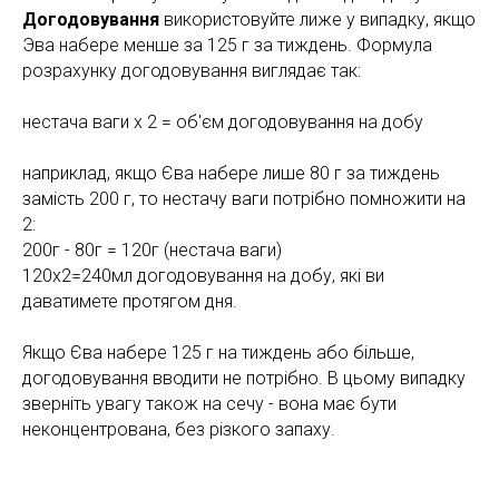
Догодовування
використовуйте лиже у випадку, якщо
Эва набере менше за 125 г за тиждень. Формула
розрахунку догодовування виглядає так:
нестача ваги х 2 = об'єм догодовування на добу
наприклад, якщо Єва набере лише 80 г за тиждень
замість 200 г, то нестачу ваги потрібно помножити на
2:
200г - 80г = 120г (нестача ваги)
120х2=240мл догодовування на добу, які ви
даватимете протягом дня.
Якщо Єва набере 125 г на тиждень або більше,
догодовування вводити не потрібно. В цьому випадку
зверніть увагу також на сечу - вона має бути
неконцентрована, без різкого запаху.