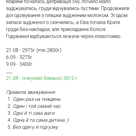
Марини почалась депривація сну, почало мало
зціджуватись, груди відчувались пустими. Продовжили
догодовування з пляшки зцідженим молоком. Згодом
запаси зцідженого скінчились, а Єва почала брати
груди без накладки, але прикладання болісні.
Годування відбуваються лежачи через епізіотомію.
21.08 - 2975г (min 2800г)
6.09 - 3275г
9.09 - 3400г
___
21.08 - очікуємо близько 3610 г
Правила зважування:
Один раз на тиждень
Один і той самий час
Одні й ті самі ваги
Одна й та сама дитина :)
Без одягу й підгузку