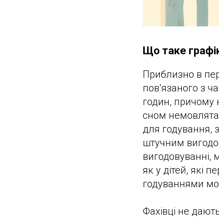
Що таке графі
Приблизно в пер
пов’язаного з ч
годин, причому 
сном немовлята
для годування, 
штучним вигодо
вигодовуванні, 
як у дітей, які
годуваннями мож
Фахівці не дают