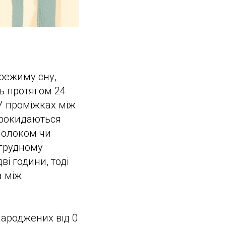
режиму сну,
ь протягом 24
 У проміжках між
прокидаються
 молоком чи
 грудному
і години, тоді
а між
народжених від 0