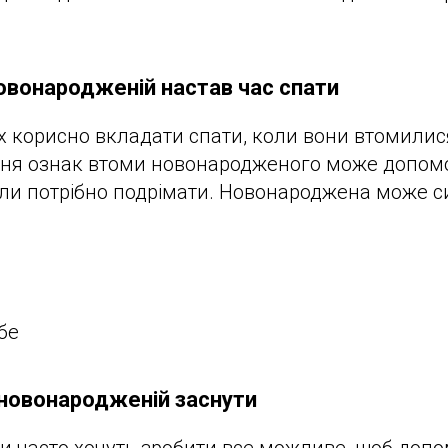
новонародженій настав час спати
корисно вкладати спати, коли вони втомилися
ння ознак втоми новонародженого може допом
ли потрібно подрімати. Новонароджена може с
бе
новонародженій заснути