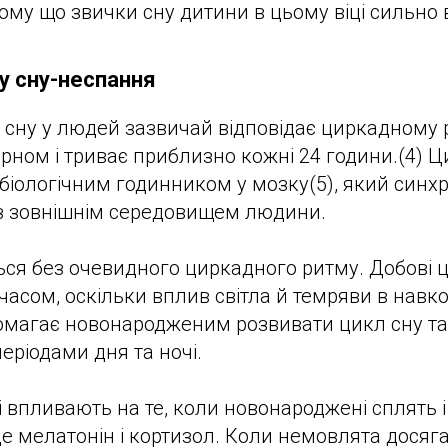
 тому що звички сну дитини в цьому віці сильно 
у сну-неспання
 сну у людей зазвичай відповідає циркадному 
ном і триває приблизно кожні 24 години.(4) Ц
іологічним годинником у мозку(5), який синхро
із зовнішнім середовищем людини.
ся без очевидного циркадного ритму. Добові 
часом, оскільки вплив світла й темряви в нав
омагає новонародженим розвивати цикл сну та
еріодами дня та ночі.
і впливають на те, коли новонароджені сплять 
е мелатонін і кортизол. Коли немовлята досяга