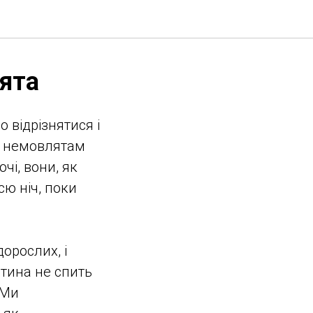
ята
 відрізнятися і
ки немовлятам
чі, вони, як
сю ніч, поки
орослих, і
итина не спить
 Ми