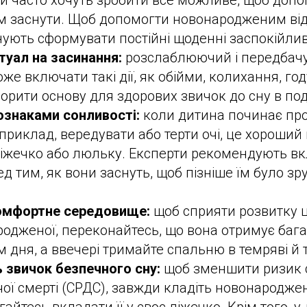
ни часто хочуть зробити все можливе, щоб допо
 заснути. Щоб допомогти новонародженим від
ують сформувати постійні щоденні заспокійлив
туал на засинання:
розслаблюючий і передбач
же включати такі дії, як обійми, колихання, го
орити основу для здорових звичок до сну в по
ознаками сонливості:
коли дитина починає пр
априклад, вередувати або терти очі, це хороший
 ліжечко або люльку. Експерти рекомендують в
д тим, як вони заснуть, щоб пізніше їм було зр
омфортне середовище:
щоб сприяти розвитку 
одженої, переконайтесь, що вона отримує багат
м дня, а ввечері тримайте спальню в темряві й 
 звичок безпечного сну:
щоб зменшити ризик 
чої смерті (СРДС), завжди кладіть новонародже