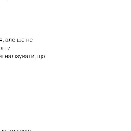
, але ще не
огти
игналізувати, що