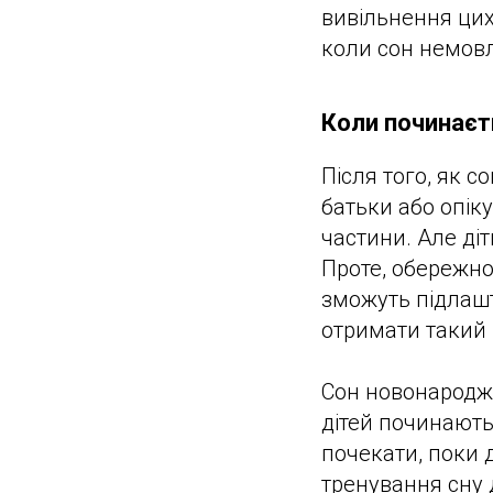
вивільнення цих
коли сон немов
Коли починаєт
Після того, як 
батьки або опік
частини. Але діт
Проте, обережно 
зможуть підлашт
отримати такий 
Сон новонародже
дітей починають 
почекати, поки 
тренування сну 