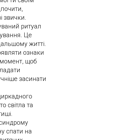
могти своїм
почити,
і звички.
уваний ритуал
дування. Це
дальшому житті.
оявляти ознаки
 момент, щоб
кладати
учніше засинати
циркадного
о світла та
тиші.
синдрому
ну спати на