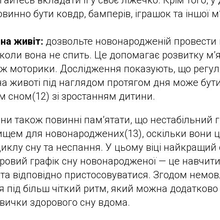
айтесь вкладати її у своє ліжечко. Крім того, у
винно бути ковдр, бамперів, іграшок та іншої м’
на живіт:
дозвольте новонародженій провести 
 коли вона не спить. Це допомагає розвитку м’я
ож моторики. Дослідження показують, що регу
а животі під наглядом протягом дня може бути
 сном(12) зі зростанням дитини.
уни також повинні пам’ятати, що нестабільний г
щем для новонароджених(13), оскільки вони 
иклу сну та неспання. У цьому віці найкращий 
ровий графік сну новонародженої — це навчити
та відповідно пристосовуватися. Згодом немо
 під більш чіткий ритм, який можна додатково 
вички здорового сну вдома.