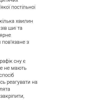
 дитячих
якої постільної
кілька хвилин
зів шиї та
лярне
 пов’язане з
рафік сну є
це не мають
спосіб
сь реагувати на
влята
закріпити,