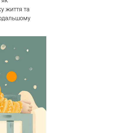
 як
у життя та
 подальшому