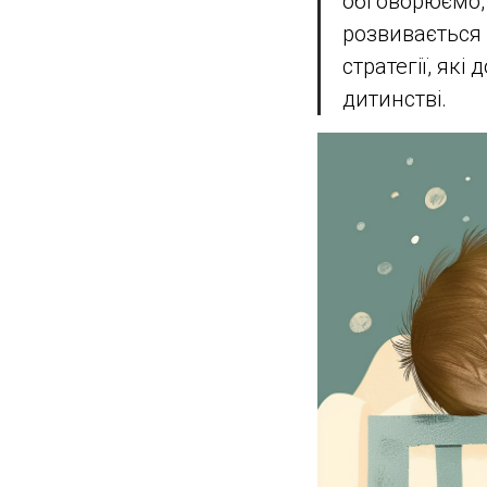
обговорюємо, 
розвивається
стратегії, як
дитинстві.