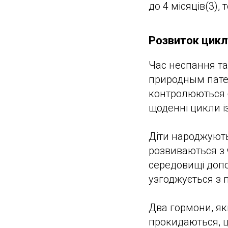
до 4 місяців(3),
Розвиток цикл
Час неспання та
природным патер
контролюються б
щоденні цикли 
Діти народжують
розвиваються з 
середовищі доп
узгоджується з п
Два гормони, як
прокидаються, ц