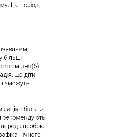
у. Це період,
бачуваним,
у більші
отягом дня(6).
адія, що діти
лі зможуть
сяців, і багато
вці рекомендують
) перед спробою
афіка нічного