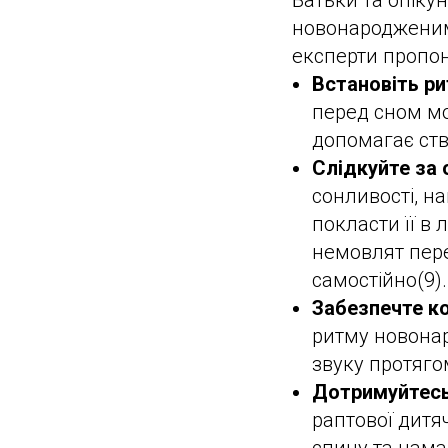
Батьки та опіку
новонародженим
експерти пропон
Встановіть ри
перед сном мо
допомагає ств
Слідкуйте за 
сонливості, н
покласти її в
немовлят пере
самостійно(9).
Забезпечте к
ритму новонар
звуку протяго
Дотримуйтесь
раптової дитя