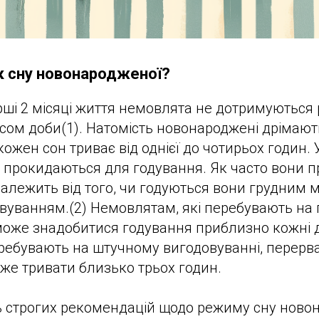
к сну новонародженої?
ші 2 місяці життя немовлята не дотримуються 
асом доби(1). Натомість новонароджені дрімают
кожен сон триває від однієї до чотирьох годин.
 прокидаються для годування. Як часто вони 
залежить від того, чи годуються вони грудним
вуванням.(2) Немовлятам, які перебувають на
може знадобитися годування приблизно кожні дв
 перебувають на штучному вигодовуванні, перерв
е тривати близько трьох годин.
ь строгих рекомендацій щодо режиму сну ново