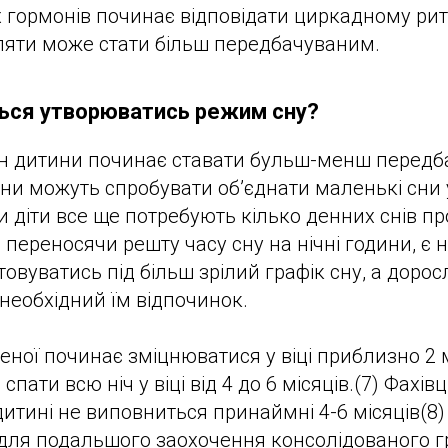
 гормонів починає відповідати циркадному ритм
ляти може стати більш передбачуваним.
ься утворюватись режим сну?
сон дитини починає ставати бульш-менш перед
уни можуть спробувати об’єднати маленькі сни 
и діти все ще потребують кілько денних снів пр
переносячи решту часу сну на нічні години, є н
овуватись під більш зрілий графік сну, а дорос
необхідний їм відпочинок.
ної починає зміцнюватися у віці приблизно 2 мі
спати всю ніч у віці від 4 до 6 місяців.(7) Фахі
дитині не виповниться принаймні 4-6 місяців(8
для подальшого заохочення консолідованого гр