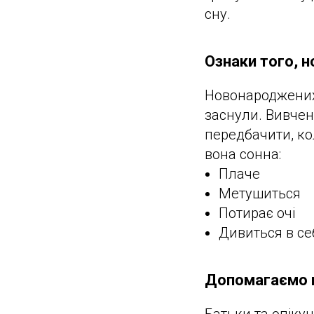
сну.
Ознаки того, 
Новонароджених 
заснули. Вивче
передбачити, ко
вона сонна:
Плаче
Метушиться
Потирає очі
Дивиться в се
Допомагаємо 