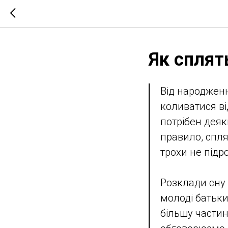
Як сплят
Від народженн
коливатися ві
потрібен деяки
правило, спля
трохи не підро
Розклади сну
молоді батьки
більшу частин