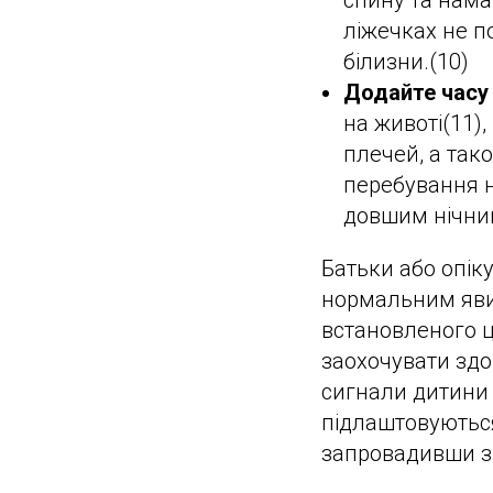
спину та намаг
ліжечках не по
білизни.(10)
Додайте часу 
на животі(11),
плечей, а так
перебування н
довшим нічним
Батьки або опік
нормальним яви
встановленого ц
заохочувати здо
сигнали дитини 
підлаштовуються
запровадивши з