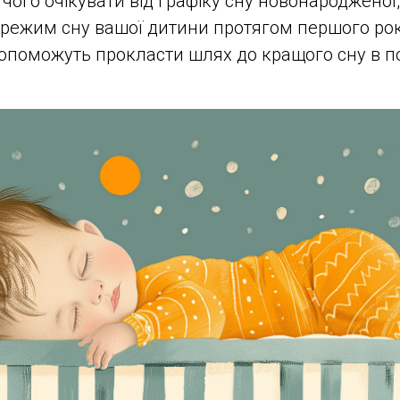
чого очікувати від графіку сну новонародженої,
 режим сну вашої дитини протягом першого рок
і допоможуть прокласти шлях до кращого сну в