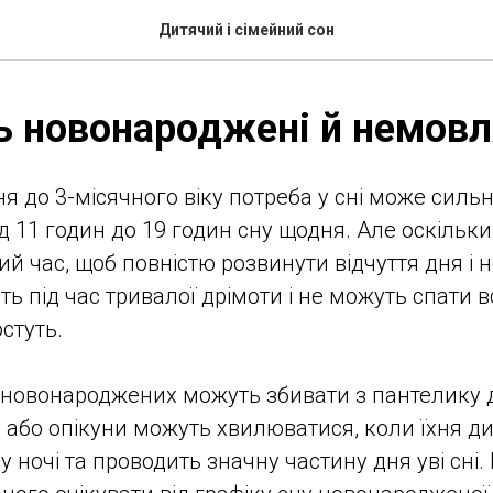
Дитячий і сімейний сон
ь новонароджені й немовл
я до 3-місячного віку потреба у сні може сильно
д 11 годин до 19 годин сну щодня. Але оскіль
й час, щоб повністю розвинути відчуття дня і но
ть під час тривалої дрімоти і не можуть спати в
стуть.
 новонароджених можуть збивати з пантелику д
 або опікуни можуть хвилюватися, коли їхня д
у ночі та проводить значну частину дня уві сні.