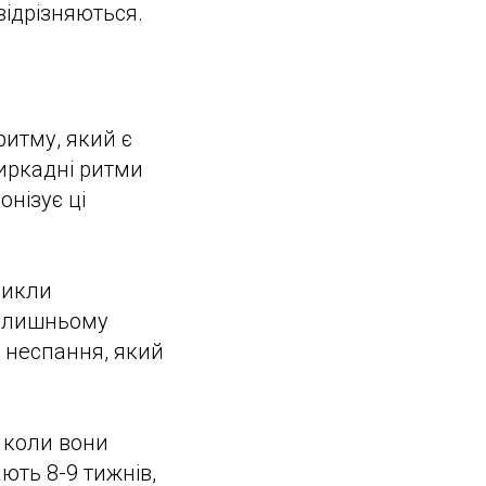
відрізняються.
ритму, який є
иркадні ритми
нізує ці
цикли
колишньому
 неспання, який
і коли вони
ють 8-9 тижнів,