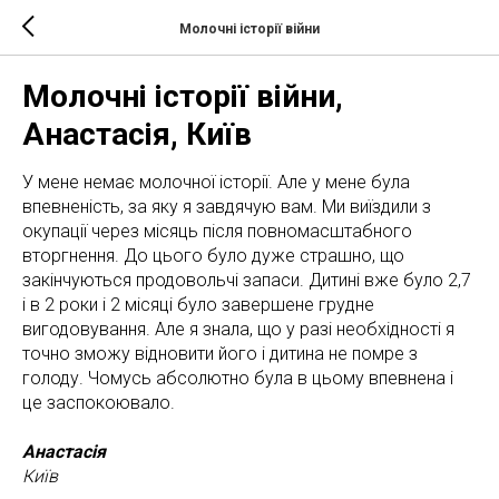
Молочні історії війни
Молочні історії війни,
Анастасія, Київ
У мене немає молочної історії. Але у мене була
впевненість, за яку я завдячую вам. Ми виїздили з
окупації через місяць після повномасштабного
вторгнення. До цього було дуже страшно, що
закінчуються продовольчі запаси. Дитині вже було 2,7
і в 2 роки і 2 місяці було завершене грудне
вигодовування. Але я знала, що у разі необхідності я
точно зможу відновити його і дитина не помре з
голоду. Чомусь абсолютно була в цьому впевнена і
це заспокоювало.
Анастасія
Київ