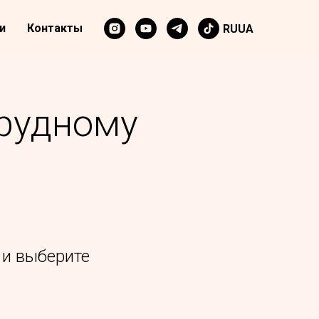
и
Контакты
RU
UA
грудному
 и выберите