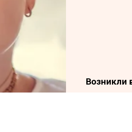
Возникли 
Оставьте ваше со
вами для уточнен