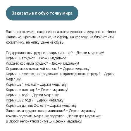
Заказать в любую точку мира
Ваш знак отличия, ваша персональная молочная медалька от Нины
Зайченко. Крепите на сумку, на одежду, на коляску, на блокнот или
косметичку, на кепку, даже на обувь.
Поддерживаешь грудное вскармливание? – Держи медальку!
Кормишь грудью? – Держи медальку!
Когда-то кормила грудью? – Держи медальку!
Справилась с нехваткой молока? – Держи медальку!
Кормишь смесью, но продолжаешь прикладывать к груди? – Держи
медальку!
Кормишь 1 месяц? – Держи медальку!
Кормишь пол года? – Держи медальку!
Кормишь год? – Держи медальку!
Кормишь 2 года? – Держи медальку!
Кормишь дольше 2-х лет? – Держи медальку!
Завершила грудное вскармливание? – Держи медальку!
Хочешь подарить медальку подруге? – Держи две медальки!
В любой непонятной ситуации держи медальку!