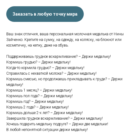
Заказать в любую точку мира
Ваш знак отличия, ваша персональная молочная медалька от Нины
Зайченко. Крепите на сумку, на одежду, на коляску, на блокнот или
косметичку, на кепку, даже на обувь.
Поддерживаешь грудное вскармливание? – Держи медальку!
Кормишь грудью? – Держи медальку!
Когда-то кормила грудью? – Держи медальку!
Справилась с нехваткой молока? – Держи медальку!
Кормишь смесью, но продолжаешь прикладывать к груди? – Держи
медальку!
Кормишь 1 месяц? – Держи медальку!
Кормишь пол года? – Держи медальку!
Кормишь год? – Держи медальку!
Кормишь 2 года? – Держи медальку!
Кормишь дольше 2-х лет? – Держи медальку!
Завершила грудное вскармливание? – Держи медальку!
Хочешь подарить медальку подруге? – Держи две медальки!
В любой непонятной ситуации держи медальку!