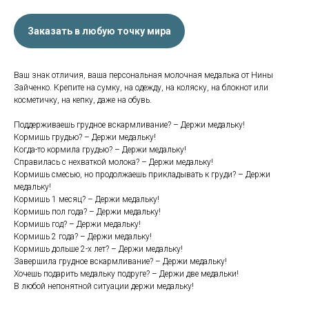
Заказать в любую точку мира
Ваш знак отличия, ваша персональная молочная медалька от Нины
Зайченко. Крепите на сумку, на одежду, на коляску, на блокнот или
косметичку, на кепку, даже на обувь.
Поддерживаешь грудное вскармливание? – Держи медальку!
Кормишь грудью? – Держи медальку!
Когда-то кормила грудью? – Держи медальку!
Справилась с нехваткой молока? – Держи медальку!
Кормишь смесью, но продолжаешь прикладывать к груди? – Держи
медальку!
Кормишь 1 месяц? – Держи медальку!
Кормишь пол года? – Держи медальку!
Кормишь год? – Держи медальку!
Кормишь 2 года? – Держи медальку!
Кормишь дольше 2-х лет? – Держи медальку!
Завершила грудное вскармливание? – Держи медальку!
Хочешь подарить медальку подруге? – Держи две медальки!
В любой непонятной ситуации держи медальку!