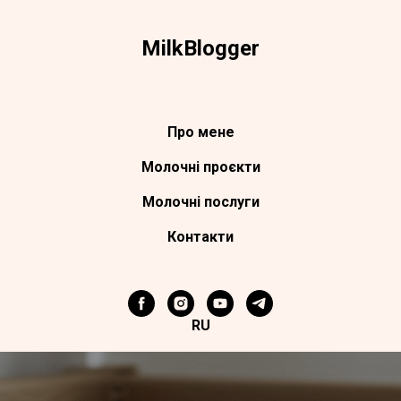
Milk
Blogger
Про мене
Молочні проєкти
Молочні поcлуги
Контакти
RU