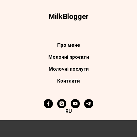
Milk
Blogger
Про мене
Молочні проєкти
Молочні поcлуги
Контакти
RU