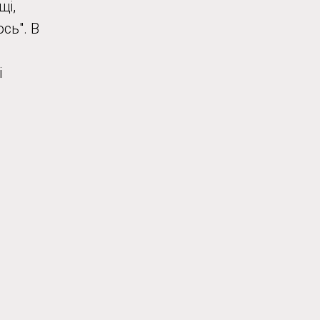
щі,
сь". В
і