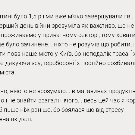
ині було 1,5 р і ми вже м'яко завершували гв ..
перший день війни зрозуміла як важливо, що не
проживаємо у приватному секторі, тому ховат
 було зачинене... ніхто не розумів що робити, і
и повз наше місто у Київ, бо неподалік траса. Ї
 дякуючи зсу, теробороні їх постійно розбивали
міста.
но, нічого не зрозуміло... в магазинах продукті
 і не знайти взагалі нічого... весь цей час я к
більше ніж раніше, бо боялася що від стресу
зна як далі.