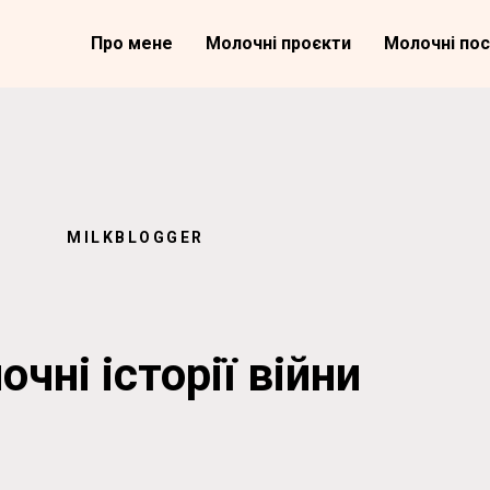
Про мене
Молочні проєкти
Молочні поc
MILKBLOGGER
чні історії війни