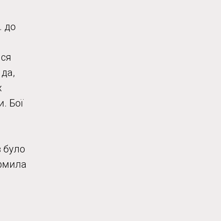
. до
ися
 да,
х
. Бої
в було
ормила