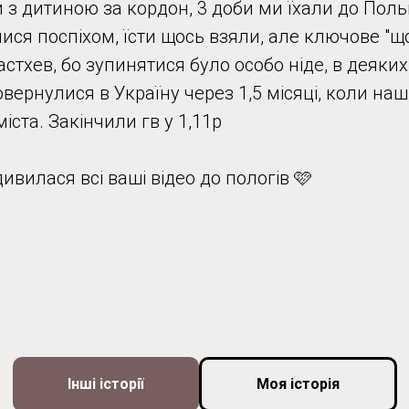
 з дитиною за кордон, 3 доби ми їхали до Поль
ися поспіхом, їсти щось взяли, але ключове "що
астхев, бо зупинятися було особо ніде, в деяких
ернулися в Україну через 1,5 місяці, коли наш
міста. Закінчили гв у 1,11р
вилася всі ваші відео до пологів 🩷
Інші історії
Моя історія