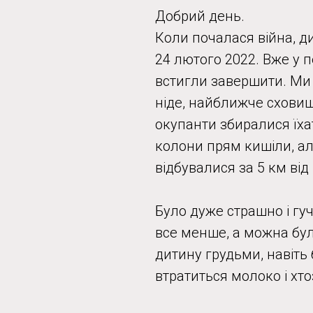
Добрий день.
Коли почалася війна, дит
24 лютого 2022. Вже у 
встигли завершити. Ми 
ніде, найближче сховище
окупанти збиралися їхат
колони прям кишіли, але
відбувалися за 5 км від 
Було дуже страшно і гуч
все менше, а можна було
дитину грудьми, навіть 
втратиться молоко і хто