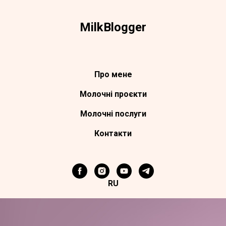
Milk
Blogger
Про мене
Молочні проєкти
Молочні поcлуги
Контакти
RU