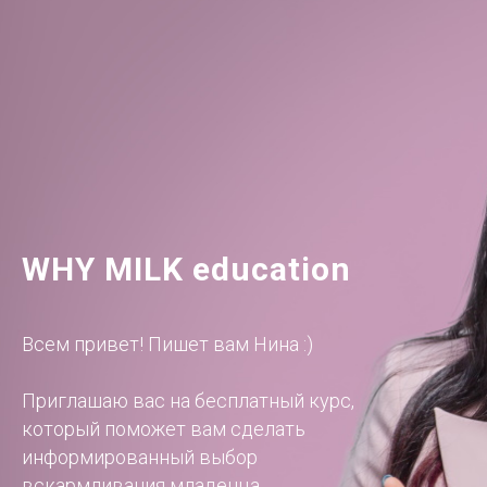
WHY MILK education
Всем привет! Пишет вам Нина :)
Приглашаю вас на бесплатный курс,
который поможет вам сделать
информированный выбор
вскармливания младенца.